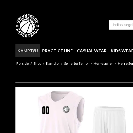
KAMPTØJ
PRACTICE LINE
CASUAL WEAR
KIDS WEA
Forside
/
Shop
/
Kamptøj
/
Spillertøj Senior
/
Herrespiller
/
Herre Sen