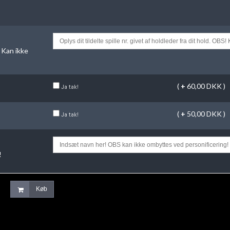
! Kan ikke
(
+
60,00 DKK )
Ja tak!
(
+
50,00 DKK )
Ja tak!
!
Køb