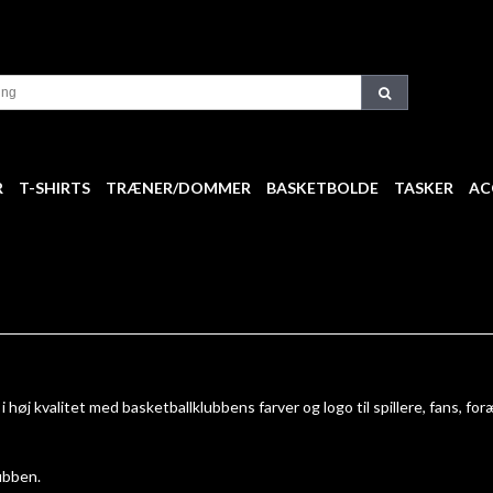
R
T-SHIRTS
TRÆNER/DOMMER
BASKETBOLDE
TASKER
AC
høj kvalitet med basketballklubbens farver og logo til spillere, fans, for
ubben.