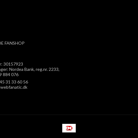
E FANSHOP
: 30157923
ger: Nordea Bank, reg.nr. 2233,
9 884 076
45 31 33 60 56
webfanatic.dk