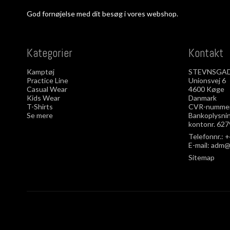
God fornøjelse med dit besøg i vores webshop.
Kategorier
Kontakt
Kamptøj
STEVNSGAD
Practice Line
Unionsvej 6
Casual Wear
4600 Køge
Kids Wear
Danmark
T-Shirts
CVR-nummer
Se mere
Bankoplysnin
kontonr. 627
Telefonnr.:
+
E-mail
:
adm@
Sitemap