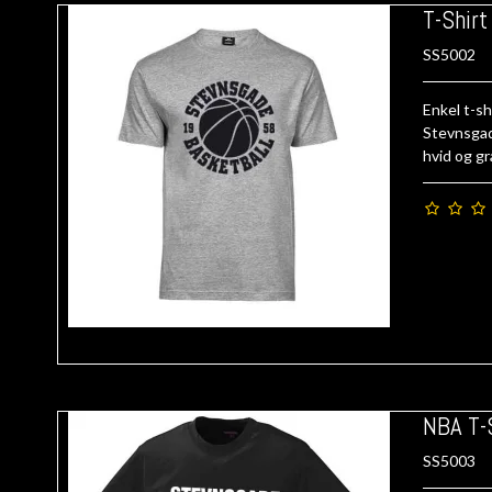
T-Shirt
SS5002
Enkel t-sh
Stevnsgade
hvid og g
NBA T-
SS5003