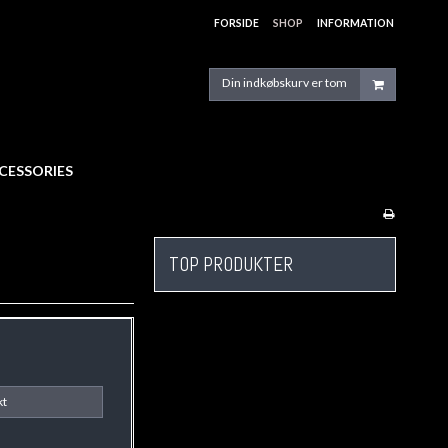
FORSIDE
SHOP
INFORMATION
Din indkøbskurv er tom
CESSORIES
TOP PRODUKTER
kt