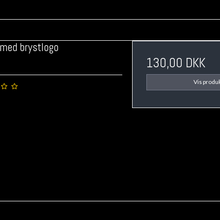
 med brystlogo
130,00 DKK
Vis produ